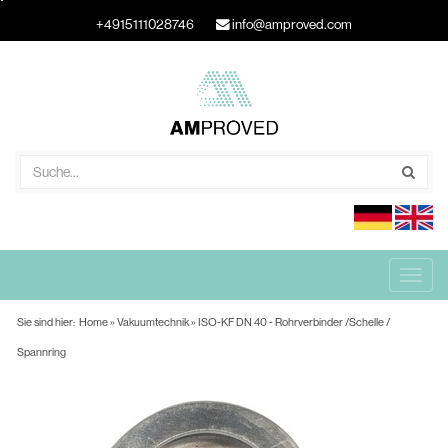
+4915111028746
info@amproved.com
Togg
navig
Sie sind hier:
Home
»
Vakuumtechnik
» ISO-KF DN 40 - Rohrverbinder /Schelle /
Spannring