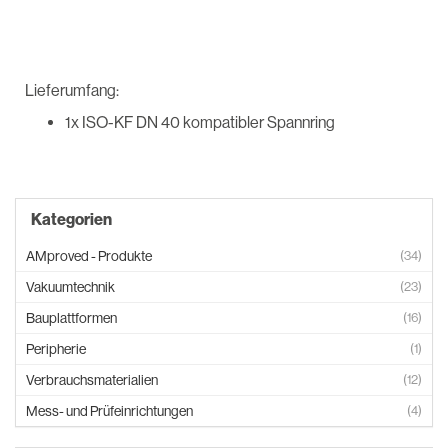
Lieferumfang:
1x ISO-KF DN 40 kompatibler Spannring
Kategorien
AMproved - Produkte
(34)
Vakuumtechnik
(23)
Bauplattformen
(16)
Peripherie
(1)
Verbrauchsmaterialien
(12)
Mess- und Prüfeinrichtungen
(4)